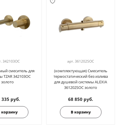
т.
342103OC
арт.
361202SOC
мый смеситель для
(комплектующая) Смеситель
См
ы TZAR 342103OC
термостатический без излива
золото
для душевой системы ALEXIA
361202SOC золото
 335 руб.
68 850 руб.
 корзину
В корзину