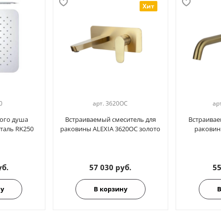
Хит
0
арт.
3620OC
ар
ого душа
Встраиваемый смеситель для
Встраивае
сталь RK250
раковины ALEXIA 3620OC золото
раковин
уб.
57 030 руб.
55
ну
В корзину
В