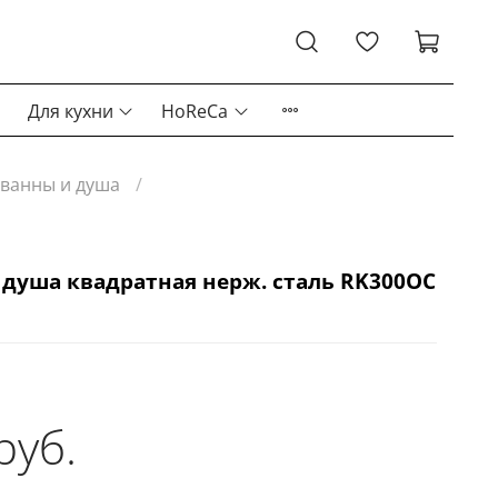
Для кухни
HoReCa
 ванны и душа
 душа квадратная нерж. сталь RK300OC
руб.