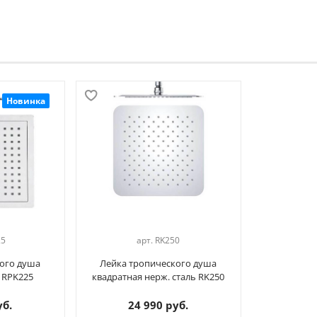
Новинка
25
арт.
RK250
ого душа
Лейка тропического душа
 RPK225
квадратная нерж. сталь RK250
уб.
24 990 руб.