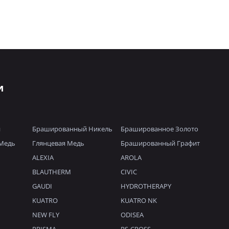
и
й
Брашированный Никель
Брашированное Золото
Медь
Глянцевая Медь
Брашированный Графит
ALEXIA
AROLA
BLAUTHERM
CIVIC
GAUDI
HYDROTHERAPY
KUATRO
KUATRO NK
NEW FLY
ODISEA