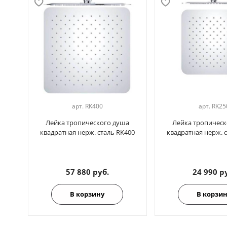
арт.
RK400
арт.
RK25
Лейка тропического душа
Лейка тропическ
квадратная нерж. сталь RK400
квадратная нерж. 
57 880 руб.
24 990 р
В корзину
В корзи