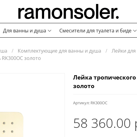
Для ванны и душа
Смесители для туалета и биде
уша
Комплектующие для ванны и душа
Лейки для
ь RK300OC золото
Лейка тропического
золото
Артикул:
RK300OC
58 360.00 