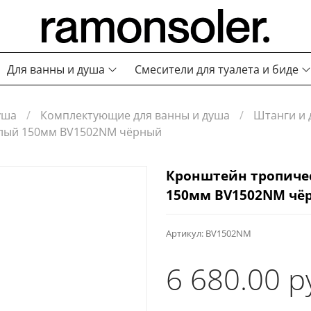
Для ванны и душа
Смесители для туалета и биде
уша
Комплектующие для ванны и душа
Штанги и 
глый 150мм BV1502NM чёрный
Кронштейн тропиче
150мм BV1502NM чё
Артикул:
BV1502NM
6 680.00 р