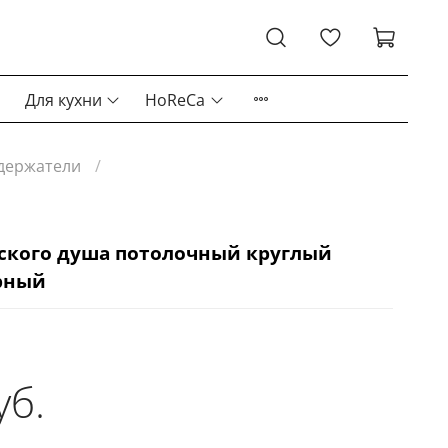
Для кухни
HoReCa
держатели
ского душа потолочный круглый
рный
уб.