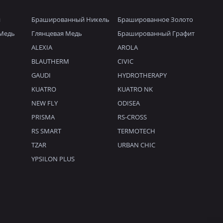
й
Брашированный Никель
Брашированное Золото
Медь
Глянцевая Медь
Брашированный Графит
ALEXIA
AROLA
BLAUTHERM
CIVIC
GAUDI
HYDROTHERAPY
KUATRO
KUATRO NK
NEW FLY
ODISEA
PRISMA
RS-CROSS
RS SMART
TERMOTECH
TZAR
URBAN CHIC
YPSILON PLUS