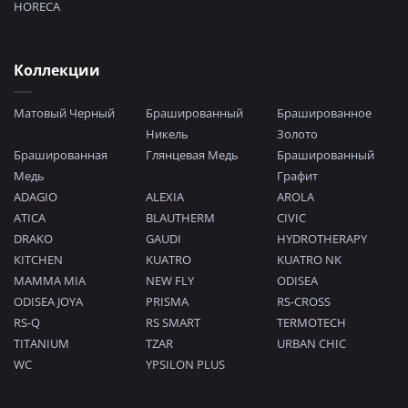
HORECA
Коллекции
Матовый Черный
Брашированный
Брашированное
Никель
Золото
Брашированная
Глянцевая Медь
Брашированный
Медь
Графит
ADAGIO
ALEXIA
AROLA
ATICA
BLAUTHERM
CIVIC
DRAKO
GAUDI
HYDROTHERAPY
KITCHEN
KUATRO
KUATRO NK
MAMMA MIA
NEW FLY
ODISEA
ODISEA JOYA
PRISMA
RS-CROSS
RS-Q
RS SMART
TERMOTECH
TITANIUM
TZAR
URBAN CHIC
WC
YPSILON PLUS