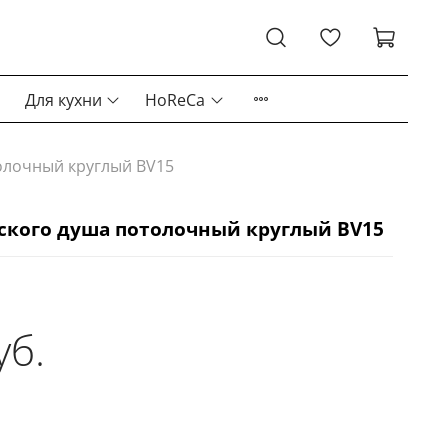
Для кухни
HoReCa
олочный круглый BV15
кого душа потолочный круглый BV15
уб.