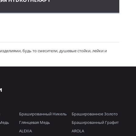
делиями, будь то смесители, душевые стойки, лейки и
и
й
Брашированный Никель
Брашированное Золото
Медь
Глянцевая Медь
Брашированный Графит
ALEXIA
AROLA