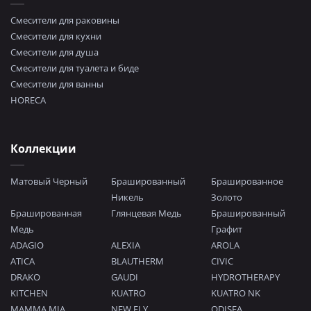
Смесители для раковины
Смесители для кухни
Смесители для душа
Смесители для туалета и биде
Смесители для ванны
HORECA
Коллекции
Матовый Черный
Брашированный
Брашированное
Никель
Золото
Брашированная
Глянцевая Медь
Брашированный
Медь
Графит
ADAGIO
ALEXIA
AROLA
ATICA
BLAUTHERM
CIVIC
DRAKO
GAUDI
HYDROTHERAPY
KITCHEN
KUATRO
KUATRO NK
MAMMA MIA
NEW FLY
ODISEA