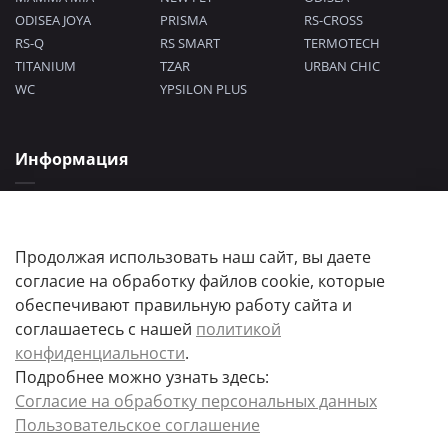
ODISEA JOYA
PRISMA
RS-CROSS
RS-Q
RS SMART
TERMOTECH
TITANIUM
TZAR
URBAN CHIC
WC
YPSILON PLUS
Информация
Политика конфиденциальности
Согласие на обработку персональных данных
Пользовательское соглашение
Продолжая использовать наш сайт, вы даете
согласие на обработку файлов cookie, которые
обеспечивают правильную работу сайта и
соглашаетесь с нашей
политикой
конфиденциальности
.
Подробнее можно узнать здесь:
Цены товаров и их количество, а так же комплектация и цвета носят
Согласие на обработку персональных данных
информационный характер.
Пользовательское соглашение