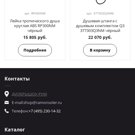
арт.
RP300NM
арт.
377303Q3NM
Лейка тропического душа
Душевая штанга с
круглая ABS RP300NM
душевым комплектом Q3
чёрный
377303Q3NM чёрный
15 805 руб.
22 070 руб.
Подробнее
В корзину
Контакты
ДИЛЕРЫ
ШОУ-РУМ
E-mail:
shop@ramonsoler.ru
Телефон:
+7 (495) 230-14-32
Каталог