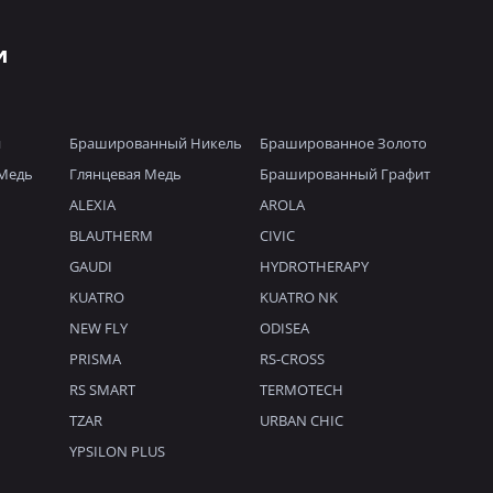
и
й
Брашированный Никель
Брашированное Золото
Медь
Глянцевая Медь
Брашированный Графит
ALEXIA
AROLA
BLAUTHERM
CIVIC
GAUDI
HYDROTHERAPY
KUATRO
KUATRO NK
NEW FLY
ODISEA
PRISMA
RS-CROSS
RS SMART
TERMOTECH
TZAR
URBAN CHIC
YPSILON PLUS