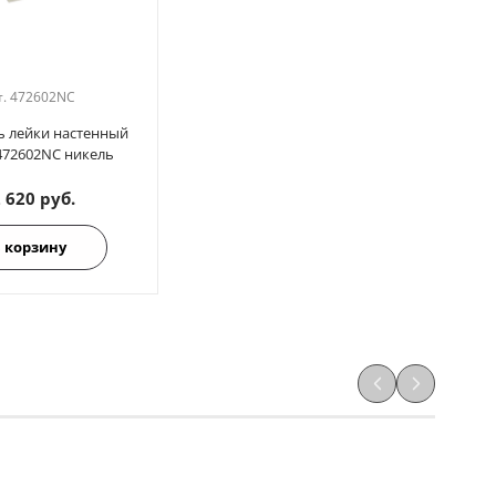
т.
472602NC
ь лейки настенный
472602NC никель
 620 руб.
 корзину