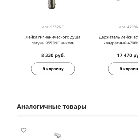
арт.
9552NC
арт.
4798
Лейка гигиенического душа
Держатель лейки в
латунь 9552NC никель
квадратный 4798
8 330 руб.
17 470 р
В корзину
В корзи
Аналогичные товары