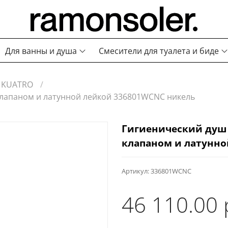
Для ванны и душа
Смесители для туалета и биде
KUATRO
лапаном и латунной лейкой 336801WCNC никель
Гигиенический душ
клапаном и латунно
Артикул:
336801WCNC
46 110.00 