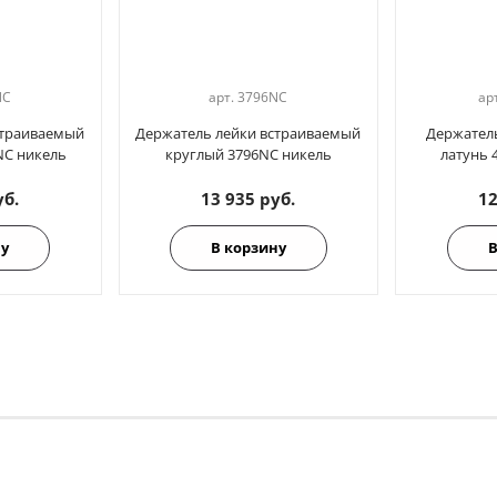
NC
арт.
3796NC
ар
страиваемый
Держатель лейки встраиваемый
Держател
NC никель
круглый 3796NC никель
латунь 
уб.
13 935 руб.
12
ну
В корзину
В