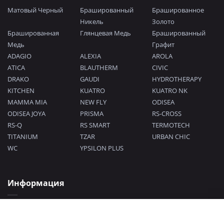
Матовый Черный
Брашированный
Брашированное
Никель
Золото
Брашированная
Глянцевая Медь
Брашированный
Медь
Графит
ADAGIO
ALEXIA
AROLA
ATICA
BLAUTHERM
CIVIC
DRAKO
GAUDI
HYDROTHERAPY
KITCHEN
KUATRO
KUATRO NK
MAMMA MIA
NEW FLY
ODISEA
ODISEA JOYA
PRISMA
RS-CROSS
RS-Q
RS SMART
TERMOTECH
TITANIUM
TZAR
URBAN CHIC
WC
YPSILON PLUS
Информация
Политика конфиденциальности
Согласие на обработку персональных данных