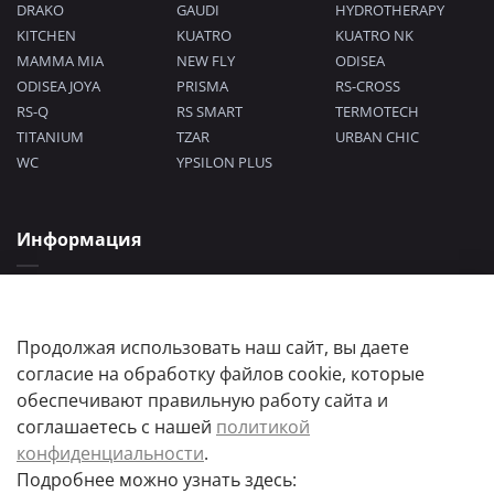
DRAKO
GAUDI
HYDROTHERAPY
KITCHEN
KUATRO
KUATRO NK
MAMMA MIA
NEW FLY
ODISEA
ODISEA JOYA
PRISMA
RS-CROSS
RS-Q
RS SMART
TERMOTECH
TITANIUM
TZAR
URBAN CHIC
WC
YPSILON PLUS
Информация
Политика конфиденциальности
Согласие на обработку персональных данных
Пользовательское соглашение
Продолжая использовать наш сайт, вы даете
согласие на обработку файлов cookie, которые
обеспечивают правильную работу сайта и
соглашаетесь с нашей
политикой
конфиденциальности
.
Подробнее можно узнать здесь:
Цены товаров и их количество, а так же комплектация и цвета носят