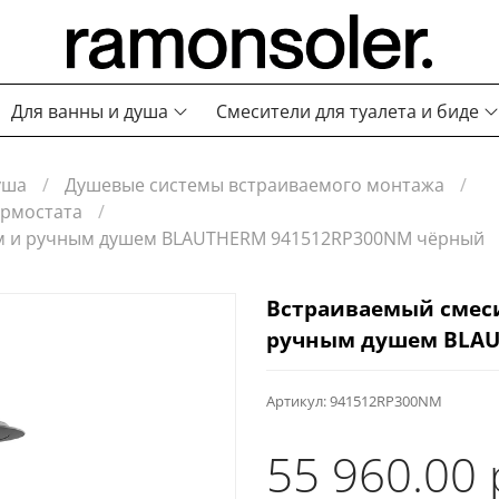
Для ванны и душа
Смесители для туалета и биде
уша
Душевые системы встраиваемого монтажа
ермостата
им и ручным душем BLAUTHERM 941512RP300NM чёрный
Встраиваемый смеси
ручным душем BLAU
Артикул:
941512RP300NM
55 960.00 