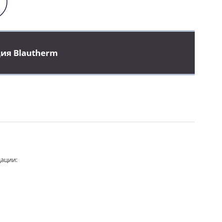
ия Blautherm
дации: