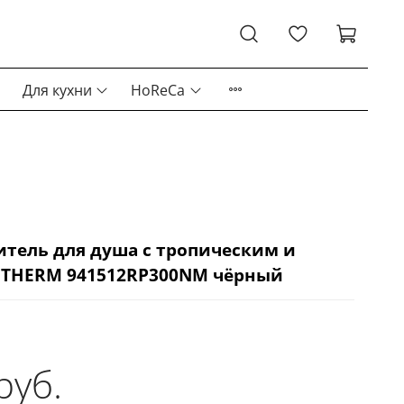
Для кухни
HoReCa
тель для душа с тропическим и
THERM 941512RP300NM чёрный
руб.