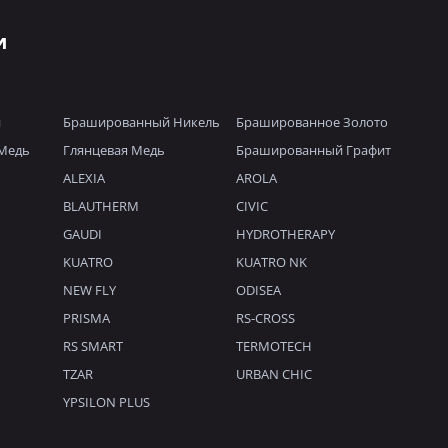
и
й
Брашированный Никель
Брашированное Золото
Медь
Глянцевая Медь
Брашированный Графит
ALEXIA
AROLA
BLAUTHERM
CIVIC
GAUDI
HYDROTHERAPY
KUATRO
KUATRO NK
NEW FLY
ODISEA
PRISMA
RS-CROSS
RS SMART
TERMOTECH
TZAR
URBAN CHIC
YPSILON PLUS