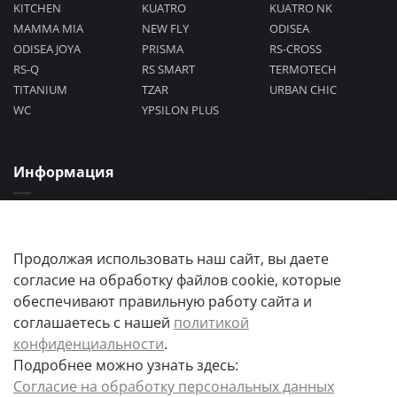
KITCHEN
KUATRO
KUATRO NK
MAMMA MIA
NEW FLY
ODISEA
ODISEA JOYA
PRISMA
RS-CROSS
RS-Q
RS SMART
TERMOTECH
TITANIUM
TZAR
URBAN CHIC
WC
YPSILON PLUS
Информация
Политика конфиденциальности
Согласие на обработку персональных данных
Пользовательское соглашение
Продолжая использовать наш сайт, вы даете
согласие на обработку файлов cookie, которые
обеспечивают правильную работу сайта и
соглашаетесь с нашей
политикой
конфиденциальности
.
Подробнее можно узнать здесь:
Цены товаров и их количество, а так же комплектация и цвета носят
Согласие на обработку персональных данных
информационный характер.