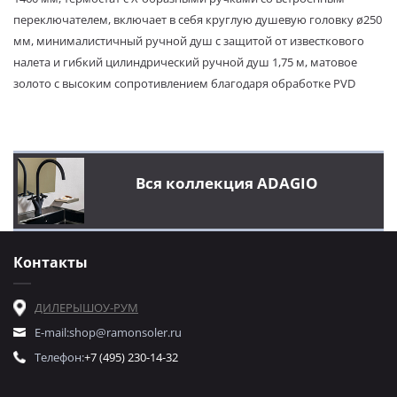
переключателем, включает в себя круглую душевую головку ø250
мм, минималистичный ручной душ с защитой от известкового
налета и гибкий цилиндрический ручной душ 1,75 м, матовое
золото с высоким сопротивлением благодаря обработке PVD
Вся коллекция ADAGIO
Контакты
ДИЛЕРЫ
ШОУ-РУМ
E-mail:
shop@ramonsoler.ru
Телефон:
+7 (495) 230-14-32