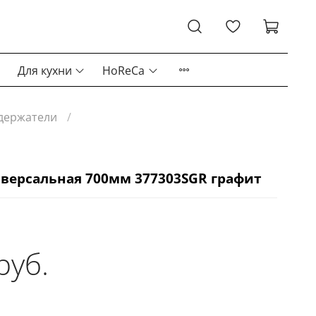
Для кухни
HoReCa
держатели
версальная 700мм 377303SGR графит
руб.