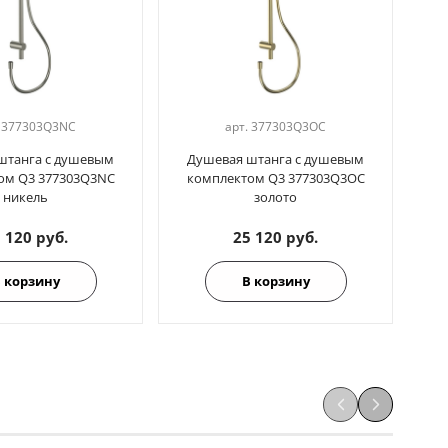
.
377303Q3NC
арт.
377303Q3OC
штанга с душевым
Душевая штанга с душевым
Д
ом Q3 377303Q3NC
комплектом Q3 377303Q3OC
к
никель
золото
 120 руб.
25 120 руб.
 корзину
В корзину