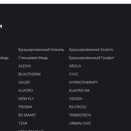
и
й
Брашированный Никель
Брашированное Золото
Медь
Глянцевая Медь
Брашированный Графит
ALEXIA
AROLA
BLAUTHERM
CIVIC
GAUDI
HYDROTHERAPY
KUATRO
KUATRO NK
NEW FLY
ODISEA
PRISMA
RS-CROSS
RS SMART
TERMOTECH
TZAR
URBAN CHIC