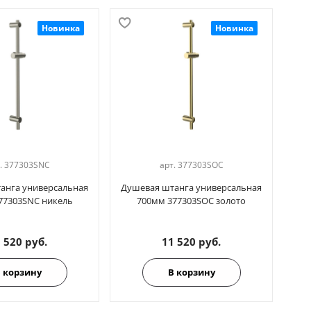
Новинка
Новинка
.
377303SNC
арт.
377303SOC
анга универсальная
Душевая штанга универсальная
77303SNC никель
700мм 377303SOC золото
 520 руб.
11 520 руб.
 корзину
В корзину