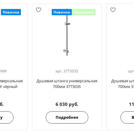
Новинка
Новинка
Предзаказ
SNM
арт.
377303S
арт
иверсальная
Душевая штанга универсальная
Душевая шт
M чёрный
700мм 377303S
700мм 3
б.
6 030 руб.
11
ну
Подробнее
В