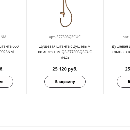
SNM
арт.
377303Q3CUC
арт
штанга 650
Душевая штанга с душевым
Душевая 
8002SNM
комплектом Q3 377303Q3CUC
комплект
медь
б.
25 120 руб.
25
ее
В корзину
В