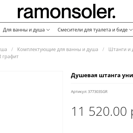
Для ванны и душа
Смесители для туалета и биде
уша
Комплектующие для ванны и душа
Штанги и 
R графит
Душевая штанга уни
Артикул:
377303SGR
11 520.00 