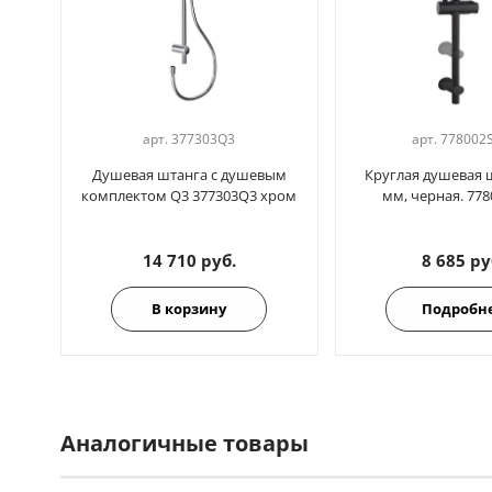
арт.
377303Q3
арт.
778002
Душевая штанга с душевым
Круглая душевая 
комплектом Q3 377303Q3 хром
мм, черная. 77
14 710 руб.
8 685 ру
В корзину
Подробн
Аналогичные товары