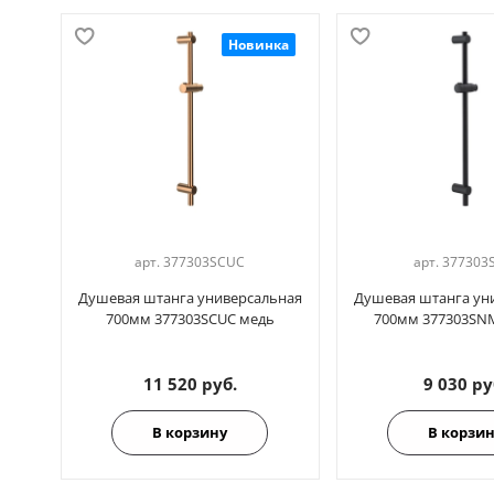
Новинка
арт.
377303SCUC
арт.
377303
Душевая штанга универсальная
Душевая штанга ун
700мм 377303SCUC медь
700мм 377303SN
11 520 руб.
9 030 ру
В корзину
В корзи