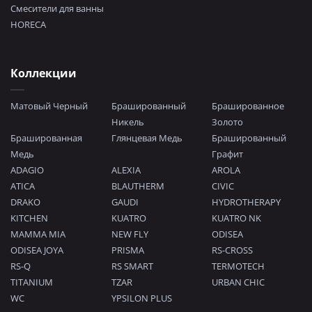
Смесители для ванны
HORECA
Коллекции
Матовый Черный
Брашированный
Брашированное
Никель
Золото
Брашированная
Глянцевая Медь
Брашированный
Медь
Графит
ADAGIO
ALEXIA
AROLA
ATICA
BLAUTHERM
CIVIC
DRAKO
GAUDI
HYDROTHERAPY
KITCHEN
KUATRO
KUATRO NK
MAMMA MIA
NEW FLY
ODISEA
ODISEA JOYA
PRISMA
RS-CROSS
RS-Q
RS SMART
TERMOTECH
TITANIUM
TZAR
URBAN CHIC
WC
YPSILON PLUS