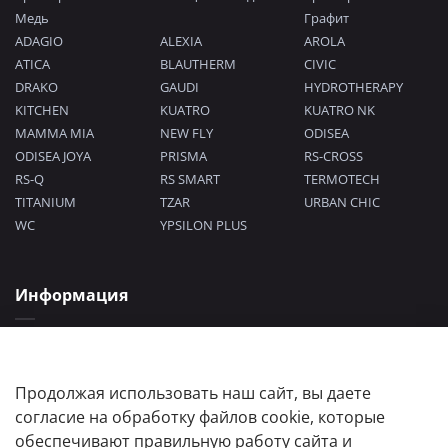
Медь
Графит
ADAGIO
ALEXIA
AROLA
ATICA
BLAUTHERM
CIVIC
DRAKO
GAUDI
HYDROTHERAPY
KITCHEN
KUATRO
KUATRO NK
MAMMA MIA
NEW FLY
ODISEA
ODISEA JOYA
PRISMA
RS-CROSS
RS-Q
RS SMART
TERMOTECH
TITANIUM
TZAR
URBAN CHIC
WC
YPSILON PLUS
Информация
Политика конфиденциальности
Согласие на обработку персональных данных
Пользовательское соглашение
Продолжая использовать наш сайт, вы даете
согласие на обработку файлов cookie, которые
обеспечивают правильную работу сайта и