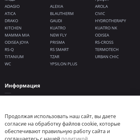
ADAGIO
ALEXIA
AROLA
ATICA
BLAUTHERM
CIVIC
DRAKO
GAUDI
HYDROTHERAPY
KITCHEN
KUATRO
KUATRO NK
MAMMA MIA
NEW FLY
ODISEA
ODISEA JOYA
PRISMA
RS-CROSS
RS-Q
RS SMART
TERMOTECH
TITANIUM
TZAR
URBAN CHIC
WC
YPSILON PLUS
Информация
Политика конфиденциальности
Согласие на обработку персональных данных
Пользовательское соглашение
Продолжая использовать наш сайт, вы даете
согласие на обработку файлов cookie, которые
обеспечивают правильную работу сайта и
соглашаетесь с нашей
политикой