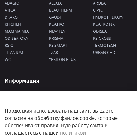
ADAGIO
ALEXIA
AROLA
ATICA
BLAUTHERM
CIVIC
DRAKO
GAUDI
HYDROTHERAPY
KITCHEN
KUATRO
KUATRO NK
MAMMA MIA
NEW FLY
ODISEA
ODISEA JOYA
PRISMA
RS-CROSS
RS-Q
RS SMART
TERMOTECH
TITANIUM
TZAR
URBAN CHIC
WC
YPSILON PLUS
Информация
Политика конфиденциальности
Согласие на обработку персональных данных
Пользовательское соглашение
Продолжая использовать наш сайт, вы даете
согласие на обработку файлов cookie, которые
обеспечивают правильную работу сайта и
соглашаетесь с нашей
политикой