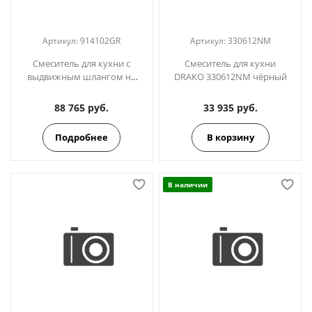
Артикул:
914102GR
Артикул:
330612NM
Cмеситель для кухни с
Смеситель для кухни
выдвижным шлангом на
DRAKO 330612NM чёрный
три отверстия ADAGIO
914102GR графит
88 765 руб.
33 935 руб.
Подробнее
В корзину
В наличии