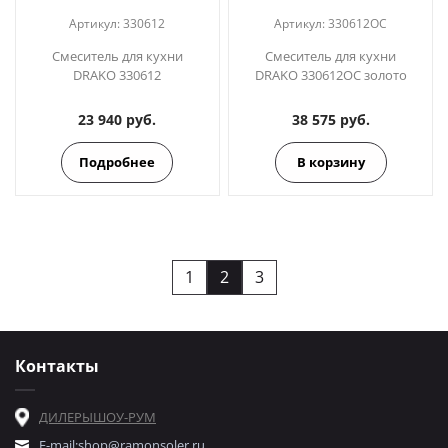
Артикул:
330612
Артикул:
330612OC
Смеситель для кухни
Смеситель для кухни
DRAKO 330612
DRAKO 330612OC золото
23 940 руб.
38 575 руб.
Подробнее
В корзину
1
2
3
Контакты
ДИЛЕРЫ
ШОУ-РУМ
E-mail:
shop@ramonsoler.ru