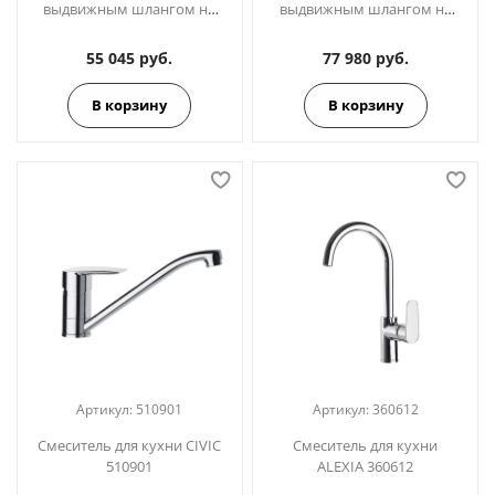
выдвижным шлангом на
выдвижным шлангом на
три отверстия ADAGIO
три отверстия ADAGIO
914102
914102NM чёрный
55 045 руб.
77 980 руб.
В корзину
В корзину
Артикул:
510901
Артикул:
360612
Смеситель для кухни CIVIC
Смеситель для кухни
510901
ALEXIA 360612