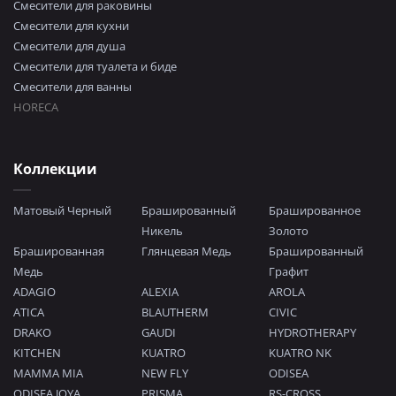
Смесители для раковины
Смесители для кухни
Смесители для душа
Смесители для туалета и биде
Смесители для ванны
HORECA
Коллекции
Матовый Черный
Брашированный
Брашированное
Никель
Золото
Брашированная
Глянцевая Медь
Брашированный
Медь
Графит
ADAGIO
ALEXIA
AROLA
ATICA
BLAUTHERM
CIVIC
DRAKO
GAUDI
HYDROTHERAPY
KITCHEN
KUATRO
KUATRO NK
MAMMA MIA
NEW FLY
ODISEA
ODISEA JOYA
PRISMA
RS-CROSS