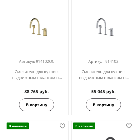
Артикул:
914102OC
Артикул:
914102
Cмеситель для кухни с
Cмеситель для кухни с
выдвижным шлангом на
выдвижным шлангом на
три отверстия ADAGIO
три отверстия ADAGIO
914102OC золото
914102
88 765 руб.
55 045 руб.
В корзину
В корзину
В наличии
В наличии