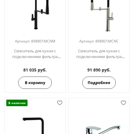
Артикул:
898801MCNM
Артикул:
898801MCNC
Смеситель для кухни с
Смеситель для кухни с
подключением фильтра
подключением фильтра
питьевой воды с
питьевой воды с
магнитным держ.KITCHEN
магнитным держ.KITCHEN
81 035 руб.
91 890 руб.
898801МСNM черный
898801МСNC никель
В корзину
Подробнее
В наличии