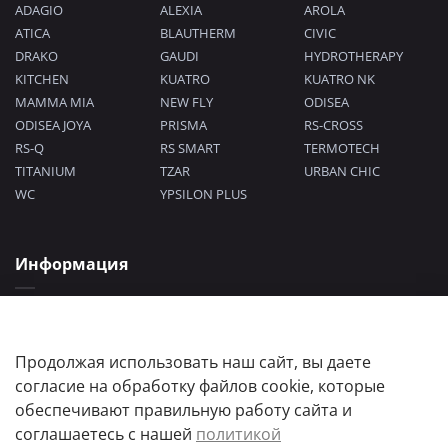
ADAGIO
ALEXIA
AROLA
ATICA
BLAUTHERM
CIVIC
DRAKO
GAUDI
HYDROTHERAPY
KITCHEN
KUATRO
KUATRO NK
MAMMA MIA
NEW FLY
ODISEA
ODISEA JOYA
PRISMA
RS-CROSS
RS-Q
RS SMART
TERMOTECH
TITANIUM
TZAR
URBAN CHIC
WC
YPSILON PLUS
Информация
Политика конфиденциальности
Согласие на обработку персональных данных
Пользовательское соглашение
Продолжая использовать наш сайт, вы даете
согласие на обработку файлов cookie, которые
обеспечивают правильную работу сайта и
соглашаетесь с нашей
политикой