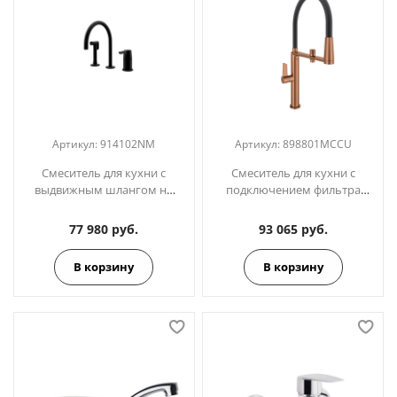
Артикул:
914102NM
Артикул:
898801MCCU
Cмеситель для кухни с
Смеситель для кухни с
выдвижным шлангом на
подключением фильтра
три отверстия ADAGIO
питьевой воды с магн.
914102NM чёрный
держателем KITCHEN
77 980 руб.
93 065 руб.
898801MCCUС медь
В корзину
В корзину