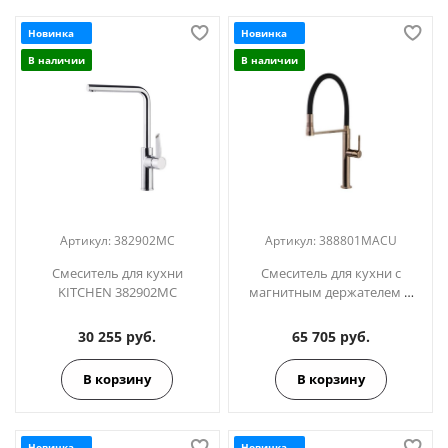
Новинка
Новинка
В наличии
В наличии
Артикул:
382902MC
Артикул:
388801МАCU
Смеситель для кухни
Смеситель для кухни с
KITCHEN 382902MC
магнитным держателем и
гибким изливом KITCHEN
MAGNET 388801МАСU медь
30 255 руб.
65 705 руб.
В корзину
В корзину
Новинка
Новинка