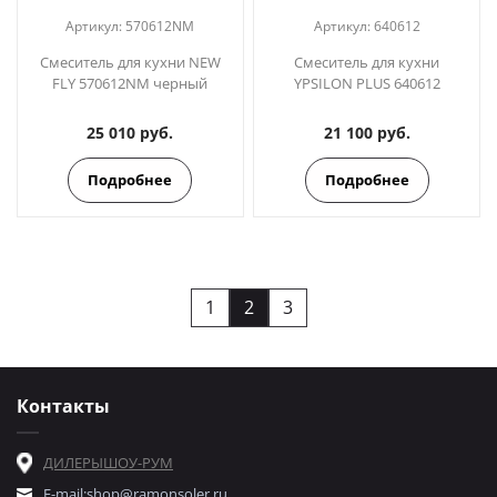
Артикул:
570612NM
Артикул:
640612
Смеситель для кухни NEW
Смеситель для кухни
FLY 570612NM черный
YPSILON PLUS 640612
25 010 руб.
21 100 руб.
Подробнее
Подробнее
1
2
3
Контакты
ДИЛЕРЫ
ШОУ-РУМ
E-mail:
shop@ramonsoler.ru