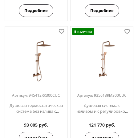
941512RK300CUC медь
945412Q3RM300CUC медь
Подробнее
Подробнее
В наличии
Артикул:
945412RK300CUC
Артикул:
935613RM300CUC
Душевая термостатическая
Душевая система с
система без излива с
изливом и с регулировкой
регулировкой высоты
высоты BLAUTHERM
BLAUTHERM
935613RM300CUC медь
93 005 руб.
121 770 руб.
945412RK300CUC медь
Подробнее
В корзину