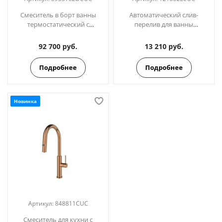
Смеситель в борт ванны
Автоматический слив-
термостатический с
перелив для ванны
изливом и ручным душем
ramonsoler. 121802LCUC
ODISEA 3933T02DCUC медь
медь
92 700 руб.
13 210 руб.
Подробнее
Подробнее
Новинка
Артикул:
848811CUC
Смеситель для кухни с