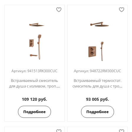
Артикул:
941513RK300CUC
Артикул:
948722RM300CUC
Встраиваемый смеситель
Встраиваемый термостат.
для душа с изливом, троп. и
смеситель для душа с троп.
ручным душем
и ручным душем
BLAUTHERM
BLAUTHERM
109 120 руб.
93 005 руб.
941513RK300CUC медь
948722RM300CUC медь
Подробнее
Подробнее