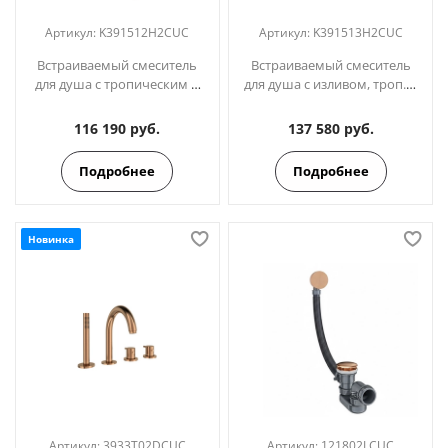
Артикул:
K391512H2CUC
Артикул:
K391513H2CUC
Встраиваемый смеситель
Встраиваемый смеситель
для душа с тропическим и
для душа с изливом, троп. и
ручным душем ODISEA
ручным душем ODISEA
K391512H2CUC медь
K391513H2CUC медь
116 190 руб.
137 580 руб.
Подробнее
Подробнее
Новинка
Артикул:
3933T02DCUC
Артикул:
121802LCUC