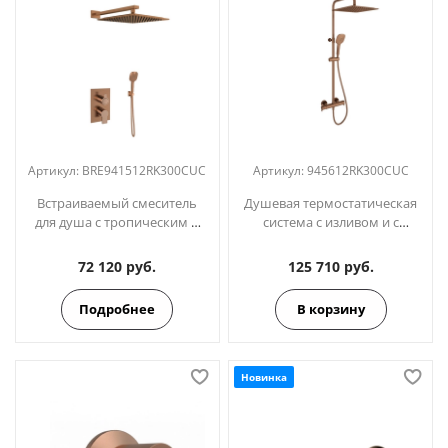
Артикул:
BRE941512RK300CUC
Артикул:
945612RK300CUC
Встраиваемый смеситель
Душевая термостатическая
для душа с тропическим и
система с изливом и с
ручным душем
регулировкой высоты
BLAUTHERM
BLAUTHERM
72 120 руб.
125 710 руб.
BRE941512RK300CUC медь
945612RK300CUC медь
Подробнее
В корзину
Новинка