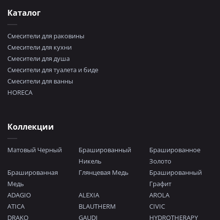
Каталог
Смесители для раковины
Смесители для кухни
Смесители для душа
Смесители для туалета и биде
Смесители для ванны
HORECA
Коллекции
Матовый Черный
Брашированный
Брашированное
Никель
Золото
Брашированная
Глянцевая Медь
Брашированный
Медь
Графит
ADAGIO
ALEXIA
AROLA
ATICA
BLAUTHERM
CIVIC
DRAKO
GAUDI
HYDROTHERAPY