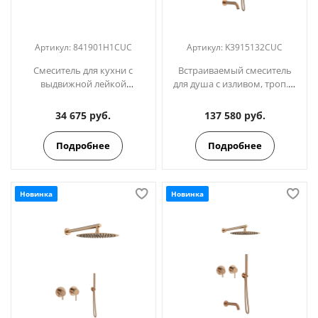
Артикул:
841901H1CUC
Артикул:
K3915132CUC
Смеситель для кухни с
Встраиваемый смеситель
выдвижной лейкой
для душа с изливом, троп. и
MAMMA MIA 841901H1CUC
ручным душем ODISEA
медь
K3915132CUC медь
34 675 руб.
137 580 руб.
Подробнее
Подробнее
Новинка
Новинка