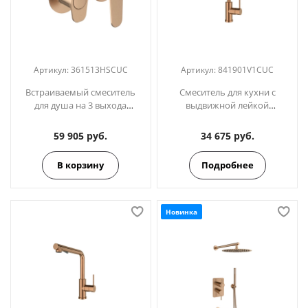
Артикул:
361513HSCUC
Артикул:
841901V1CUC
Встраиваемый смеситель
Смеситель для кухни с
для душа на 3 выхода
выдвижной лейкой
ALEXIA 361513HSCUC медь
MAMMA MIA 841901V1CUC
медь
59 905 руб.
34 675 руб.
В корзину
Подробнее
Новинка