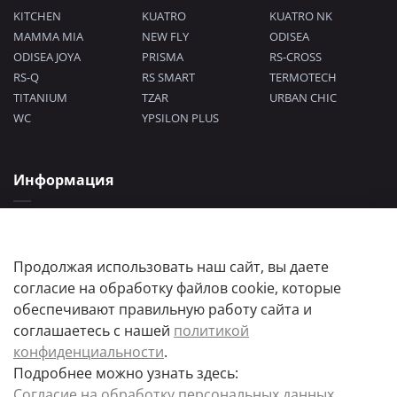
KITCHEN
KUATRO
KUATRO NK
MAMMA MIA
NEW FLY
ODISEA
ODISEA JOYA
PRISMA
RS-CROSS
RS-Q
RS SMART
TERMOTECH
TITANIUM
TZAR
URBAN CHIC
WC
YPSILON PLUS
Информация
Политика конфиденциальности
Согласие на обработку персональных данных
Пользовательское соглашение
Продолжая использовать наш сайт, вы даете
согласие на обработку файлов cookie, которые
обеспечивают правильную работу сайта и
соглашаетесь с нашей
политикой
конфиденциальности
.
Подробнее можно узнать здесь:
Цены товаров и их количество, а так же комплектация и цвета носят
Согласие на обработку персональных данных