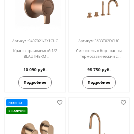
Артикул:
9407021/2X1CUC
Артикул:
3633T02DCUC
Кран встраиваемый 1/2
Смеситель в борт ванны
BLAUTHERM
термостатический с
9407021/2X1CUC медь
изливом и ручным душем
ALEXIA 3633T02DCUC медь
10 090 руб.
98 750 руб.
Подробнее
Подробнее
Новинка
В наличии