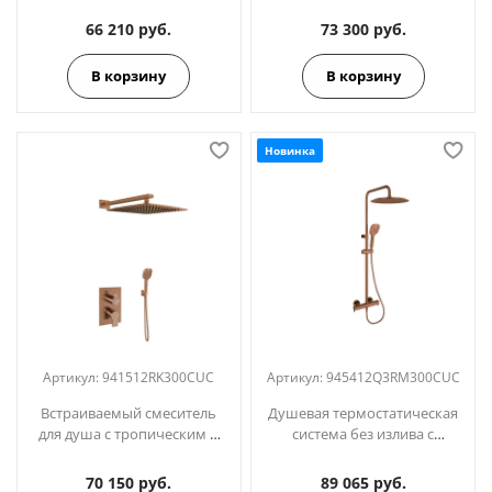
троп. и ручным душем
высоты BLAUTHERM
BLAUTHERM
937415RM300CUC медь
66 210 руб.
73 300 руб.
941512RM300CUC медь
В корзину
В корзину
Новинка
Артикул:
941512RK300CUC
Артикул:
945412Q3RM300CUC
Встраиваемый смеситель
Душевая термостатическая
для душа с тропическим и
система без излива с
ручным душем
регулировкой высоты
BLAUTHERM
BLAUTHERM
70 150 руб.
89 065 руб.