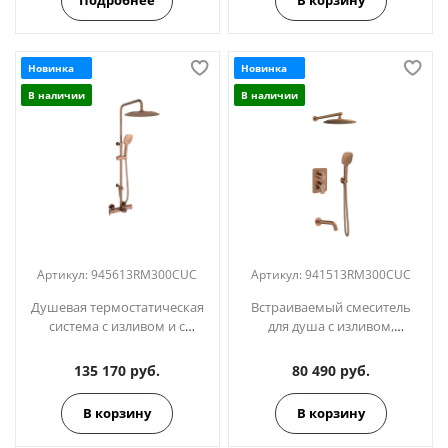
Новинка
Новинка
В наличии
В наличии
Артикул:
945613RM300CUC
Артикул:
941513RM300CUC
Душевая термостатическая
Встраиваемый смеситель
система с изливом и с
для душа с изливом,
регулировкой высоты
тропическим и ручным
BLAUTHERM
душем BLAUTHERM
135 170 руб.
80 490 руб.
945613RM300CUC медь
941513RM300CUC медь
В корзину
В корзину