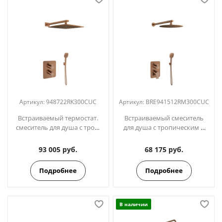
Артикул:
948722RK300CUC
Артикул:
BRE941512RM300CUC
Встраиваемый термостат.
Встраиваемый смеситель
смеситель для душа с троп.
для душа с тропическим и
и ручным душем
ручным душем
BLAUTHERM
BLAUTHERM
93 005 руб.
68 175 руб.
948722RK300CUC медь
BRE941512RM300CUC медь
Подробнее
Подробнее
В наличии