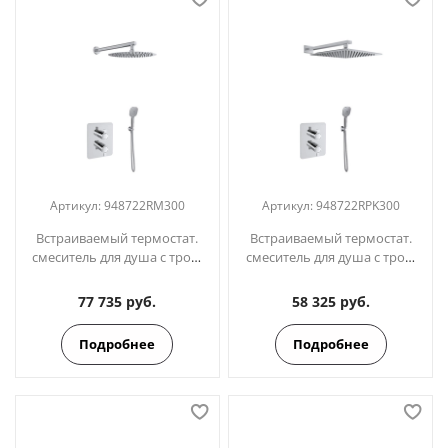
Артикул:
948722RM300
Артикул:
948722RPK300
Встраиваемый термостат.
Встраиваемый термостат.
смеситель для душа с троп.
смеситель для душа с троп.
и ручным душем
и ручным душем
BLAUTHERM 948722RM300
BLAUTHERM 948722RPK300
77 735 руб.
58 325 руб.
Подробнее
Подробнее