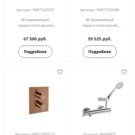
Артикул:
948722KSOC
Артикул:
948722KSNM
Встраиваемый
Встраиваемый
термостатический
термостатический
смеситель для душа на 2
смеситель для душа на 2
выхода BLAUTHERM
выхода BLAUTHERM
67 500 руб.
59 525 руб.
948722KSOC золото
948722KSNM черный
Подробнее
Подробнее
Артикул:
948722KSCUC
Артикул:
943404T1