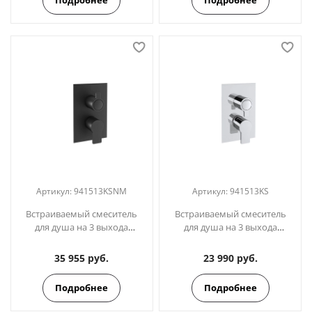
Артикул:
941513KSNM
Артикул:
941513KS
Встраиваемый смеситель
Встраиваемый смеситель
для душа на 3 выхода
для душа на 3 выхода
BLAUTHERM 941513KSNM
BLAUTHERM 941513KS
черный
35 955 руб.
23 990 руб.
Подробнее
Подробнее