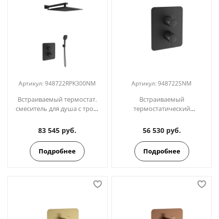
Артикул:
948722RPK300NM
Артикул:
948722SNM
Встраиваемый термостат.
Встраиваемый
смеситель для душа с троп.
термостатический
и ручным душем
смеситель для душа на 2
BLAUTHERM
выхода BLAUTHERM
83 545 руб.
56 530 руб.
948722RPK300NM черный
948722SNM черный
Подробнее
Подробнее