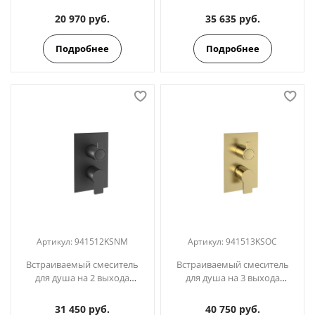
BLAUTHERM 941512KS
BLAUTHERM 941512KSGR
графит
20 970 руб.
35 635 руб.
Подробнее
Подробнее
Артикул:
941512KSNM
Артикул:
941513KSOC
Встраиваемый смеситель
Встраиваемый смеситель
для душа на 2 выхода
для душа на 3 выхода
BLAUTHERM 941512KSNM
BLAUTHERM 941513KSOC
черный
золото
31 450 руб.
40 750 руб.