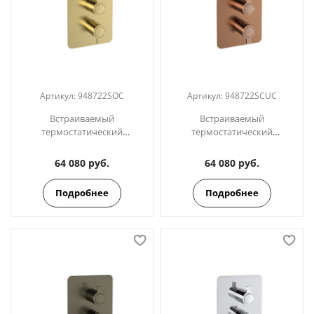
Артикул:
948722SOC
Артикул:
948722SCUC
Встраиваемый
Встраиваемый
термостатический
термостатический
смеситель для душа на 2
смеситель для душа на 2
выхода BLAUTHERM
выхода BLAUTHERM
64 080 руб.
64 080 руб.
948722SOC золото
948722SCUC медь
Подробнее
Подробнее