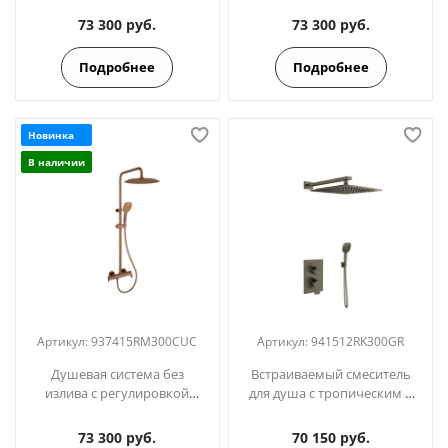
937415RM300GR графит
937415RM300OC золото
73 300 руб.
73 300 руб.
Подробнее
Подробнее
Новинка
В наличии
Артикул:
937415RM300CUC
Артикул:
941512RK300GR
Душевая система без
Встраиваемый смеситель
излива с регулировкой
для душа с тропическим и
высоты BLAUTHERM
ручным душем
937415RM300CUC медь
BLAUTHERM
73 300 руб.
70 150 руб.