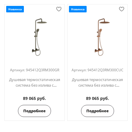
Новинка
Новинка
Артикул:
945412Q3RM300GR
Артикул:
945412Q3RM300CUC
Душевая термостатическая
Душевая термостатическая
система без излива с
система без излива с
регулировкой высоты
регулировкой высоты
BLAUTHERM
BLAUTHERM
89 065 руб.
89 065 руб.
945412Q3RM300GR графит
945412Q3RM300CUC медь
Подробнее
Подробнее