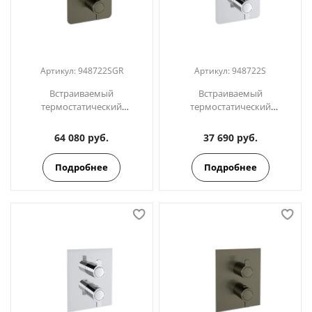
Артикул:
948722SGR
Артикул:
948722S
Встраиваемый
Встраиваемый
термостатический
термостатический
смеситель для душа на 2
смеситель для душа на 2
выхода BLAUTHERM
выхода BLAUTHERM
64 080 руб.
37 690 руб.
948722SGR графит
942411S
Подробнее
Подробнее