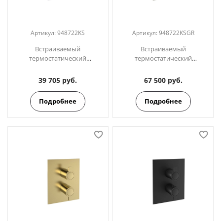
Артикул:
948722KS
Артикул:
948722KSGR
Встраиваемый
Встраиваемый
термостатический
термостатический
смеситель для душа на 2
смеситель для душа на 2
выхода BLAUTHERM
выхода BLAUTHERM
39 705 руб.
67 500 руб.
948722KS
948722KSGR графит
Подробнее
Подробнее