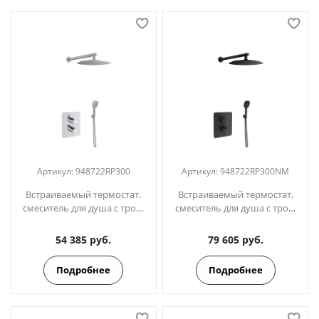
Артикул:
948722RP300
Артикул:
948722RP300NM
Встраиваемый термостат.
Встраиваемый термостат.
смеситель для душа с троп.
смеситель для душа с троп.
и ручным душем
и ручным душем
BLAUTHERM 948722RP300
BLAUTHERM
54 385 руб.
79 605 руб.
948722RP300NM черный
Подробнее
Подробнее