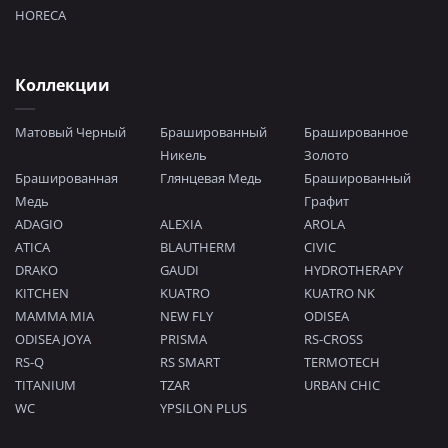
HORECA
Коллекции
Матовый Черный
Брашированный
Брашированное
Никель
Золото
Брашированная
Глянцевая Медь
Брашированный
Медь
Графит
ADAGIO
ALEXIA
AROLA
ATICA
BLAUTHERM
CIVIC
DRAKO
GAUDI
HYDROTHERAPY
KITCHEN
KUATRO
KUATRO NK
MAMMA MIA
NEW FLY
ODISEA
ODISEA JOYA
PRISMA
RS-CROSS
RS-Q
RS SMART
TERMOTECH
TITANIUM
TZAR
URBAN CHIC
WC
YPSILON PLUS