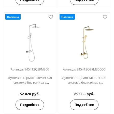
Новинка
Новинка
Артикул:
945412Q3RM300
Артикул:
945412Q3RM300OC
Душевая термостатическая
Душевая термостатическая
система без излива с
система без излива с
регулировкой высоты
регулировкой высоты
BLAUTHERM
BLAUTHERM
52 020 руб.
89 065 руб.
945412Q3RM300
945412Q3RM300OC золото
Подробнее
Подробнее