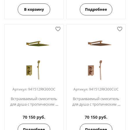
941512RK300GR графит
В корзину
Подробнее
Артикул:
941512RK300OC
Артикул:
941512RK300CUC
Встраиваемый смеситель
Встраиваемый смеситель
для душа с тропическим и
для душа с тропическим и
ручным душем
ручным душем
BLAUTHERM
BLAUTHERM
70 150 руб.
70 150 руб.
941512RK300OC золото
941512RK300CUC медь
Подробнее
Подробнее