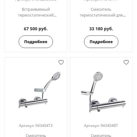
Встраиваемый
Смеситель
термостатический
термостатический для
смеситель для душа на 2
душа с душевым
выхода BLAUTHERM
комплектом BLAUTHERM
67 500 руб.
33 180 руб.
948722KSCUC медь
943404T1
Подробнее
Подробнее
Артикул:
943404T3
Артикул:
943404BT
Смеситель
Смеситель