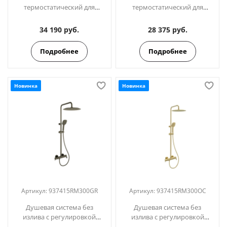
термостатический для
термостатический для
душа с душевым
душа с душевым
комплектом BLAUTHERM
комплектом BLAUTHERM
34 190 руб.
28 375 руб.
943404T3
943404BT
Подробнее
Подробнее
Новинка
Новинка
Артикул:
937415RM300GR
Артикул:
937415RM300OC
Душевая система без
Душевая система без
излива с регулировкой
излива с регулировкой
высоты BLAUTHERM
высоты BLAUTHERM