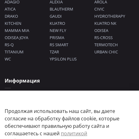
ADAGIO
ALEXIA
AROLA
ATICA
BLAUTHERM
CIVIC
DRAKO
GAUDI
HYDROTHERAPY
KITCHEN
KUATRO
KUATRO NK
MAMMA MIA
NEW FLY
ODISEA
ODISEA JOYA
PRISMA
RS-CROSS
RS-Q
RS SMART
TERMOTECH
TITANIUM
TZAR
URBAN CHIC
WC
YPSILON PLUS
Информация
Политика конфиденциальности
Согласие на обработку персональных данных
Пользовательское соглашение
Продолжая использовать наш сайт, вы даете
согласие на обработку файлов cookie, которые
обеспечивают правильную работу сайта и
соглашаетесь с нашей
политикой