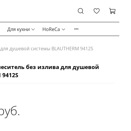
Для кухни
HoReCa
а для душевой системы BLAUTHERM 9412S
еситель без излива для душевой
 9412S
руб.