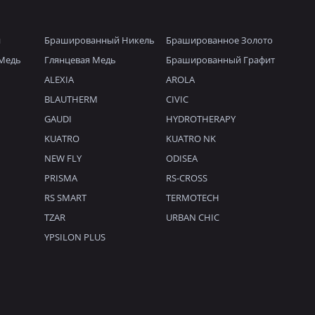
й
Брашированный Никель
Брашированное Золото
Медь
Глянцевая Медь
Брашированный Графит
ALEXIA
AROLA
BLAUTHERM
CIVIC
GAUDI
HYDROTHERAPY
KUATRO
KUATRO NK
NEW FLY
ODISEA
PRISMA
RS-CROSS
RS SMART
TERMOTECH
TZAR
URBAN CHIC
YPSILON PLUS