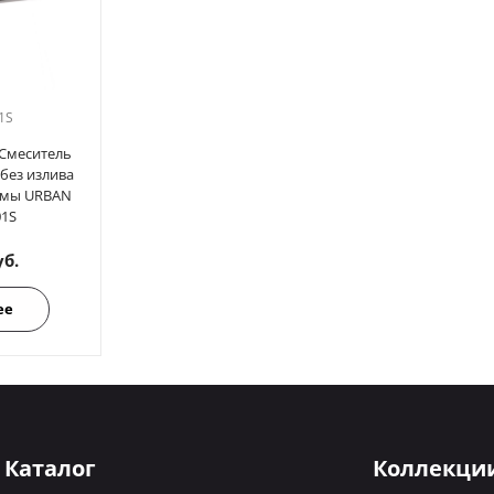
1S
Смеситель
без излива
емы URBAN
01S
уб.
ее
Каталог
Коллекци