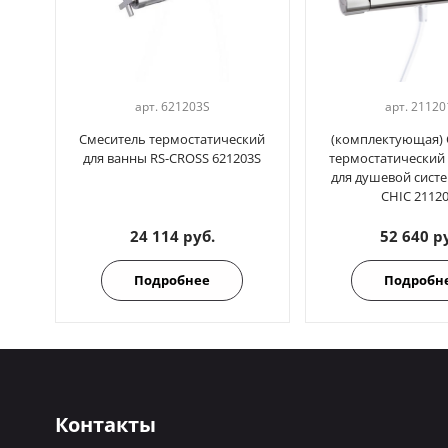
арт.
621203S
арт.
21120
Смеситель термостатический
(комплектующая) 
для ванны RS-CROSS 621203S
термостатический 
для душевой сист
CHIC 2112
24 114 руб.
52 640 р
Подробнее
Подробн
Контакты