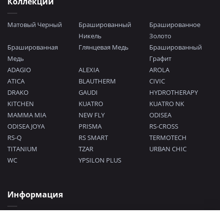
Коллекции
Матовый Черный
Брашированный
Брашированное
Никель
Золото
Брашированная
Глянцевая Медь
Брашированный
Медь
Графит
ADAGIO
ALEXIA
AROLA
ATICA
BLAUTHERM
CIVIC
DRAKO
GAUDI
HYDROTHERAPY
KITCHEN
KUATRO
KUATRO NK
MAMMA MIA
NEW FLY
ODISEA
ODISEA JOYA
PRISMA
RS-CROSS
RS-Q
RS SMART
TERMOTECH
TITANIUM
TZAR
URBAN CHIC
WC
YPSILON PLUS
Информация
Политика конфиденциальности