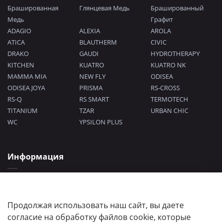
Брашированная
Глянцевая Медь
Брашированный
Медь
Графит
ADAGIO
ALEXIA
AROLA
ATICA
BLAUTHERM
CIVIC
DRAKO
GAUDI
HYDROTHERAPY
KITCHEN
KUATRO
KUATRO NK
MAMMA MIA
NEW FLY
ODISEA
ODISEA JOYA
PRISMA
RS-CROSS
RS-Q
RS SMART
TERMOTECH
TITANIUM
TZAR
URBAN CHIC
WC
YPSILON PLUS
Информация
Политика конфиденциальности
Согласие на обработку персональных данных
Пользовательское соглашение
Продолжая использовать наш сайт, вы даете
согласие на обработку файлов cookie, которые