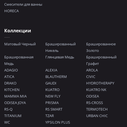
Смесители для ванны
HORECA
Коллекции
Матовый Черный
Брашированный
Брашированное
Никель
Золото
Брашированная
Глянцевая Медь
Брашированный
Медь
Графит
ADAGIO
ALEXIA
AROLA
ATICA
BLAUTHERM
CIVIC
DRAKO
GAUDI
HYDROTHERAPY
KITCHEN
KUATRO
KUATRO NK
MAMMA MIA
NEW FLY
ODISEA
ODISEA JOYA
PRISMA
RS-CROSS
RS-Q
RS SMART
TERMOTECH
TITANIUM
TZAR
URBAN CHIC
WC
YPSILON PLUS