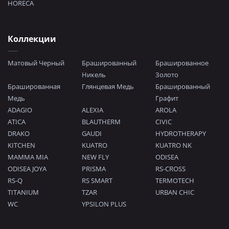
HORECA
Коллекции
Матовый Черный
Брашированный
Брашированное
Никель
Золото
Брашированная
Глянцевая Медь
Брашированный
Медь
Графит
ADAGIO
ALEXIA
AROLA
ATICA
BLAUTHERM
CIVIC
DRAKO
GAUDI
HYDROTHERAPY
KITCHEN
KUATRO
KUATRO NK
MAMMA MIA
NEW FLY
ODISEA
ODISEA JOYA
PRISMA
RS-CROSS
RS-Q
RS SMART
TERMOTECH
TITANIUM
TZAR
URBAN CHIC
WC
YPSILON PLUS