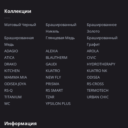
Коллекции
Матовый Черный
Брашированный
Брашированное
Никель
Золото
Брашированная
Глянцевая Медь
Брашированный
Медь
Графит
ADAGIO
ALEXIA
AROLA
ATICA
BLAUTHERM
CIVIC
DRAKO
GAUDI
HYDROTHERAPY
KITCHEN
KUATRO
KUATRO NK
MAMMA MIA
NEW FLY
ODISEA
ODISEA JOYA
PRISMA
RS-CROSS
RS-Q
RS SMART
TERMOTECH
TITANIUM
TZAR
URBAN CHIC
WC
YPSILON PLUS
Информация