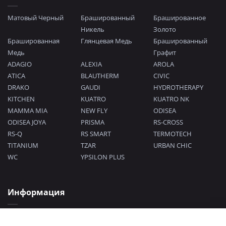
Матовый Черный
Брашированный
Брашированное
Никель
Золото
Брашированная
Глянцевая Медь
Брашированный
Медь
Графит
ADAGIO
ALEXIA
AROLA
ATICA
BLAUTHERM
CIVIC
DRAKO
GAUDI
HYDROTHERAPY
KITCHEN
KUATRO
KUATRO NK
MAMMA MIA
NEW FLY
ODISEA
ODISEA JOYA
PRISMA
RS-CROSS
RS-Q
RS SMART
TERMOTECH
TITANIUM
TZAR
URBAN CHIC
WC
YPSILON PLUS
Информация
Политика конфиденциальности