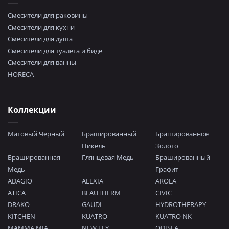
Смесители для раковины
Смесители для кухни
Смесители для душа
Смесители для туалета и биде
Смесители для ванны
HORECA
Коллекции
Матовый Черный
Брашированный
Брашированное
Никель
Золото
Брашированная
Глянцевая Медь
Брашированный
Медь
Графит
ADAGIO
ALEXIA
AROLA
ATICA
BLAUTHERM
CIVIC
DRAKO
GAUDI
HYDROTHERAPY
KITCHEN
KUATRO
KUATRO NK
MAMMA MIA
NEW FLY
ODISEA