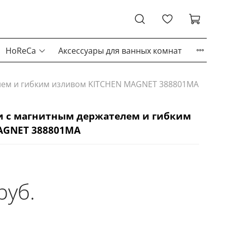
HoReCa
Аксессуары для ванных комнат
елем и гибким изливом KITCHEN MAGNET 388801MA
и с магнитным держателем и гибким
AGNET 388801MA
руб.