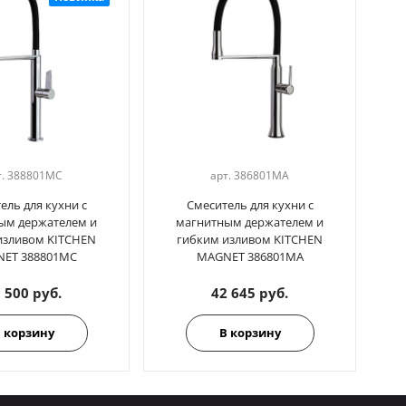
т.
388801MC
арт.
386801MA
ель для кухни с
Смеситель для кухни с
ым держателем и
магнитным держателем и
изливом KITCHEN
гибким изливом KITCHEN
ET 388801MC
MAGNET 386801MA
 500 руб.
42 645 руб.
 корзину
В корзину