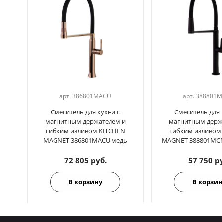
арт.
386801MACU
арт.
388801
Смеситель для кухни с
Смеситель для 
магнитным держателем и
магнитным держ
гибким изливом KITCHEN
гибким изливом
MAGNET 386801MACU медь
MAGNET 388801MC
72 805 руб.
57 750 р
В корзину
В корзи