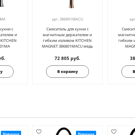
1MA
арт.
386801MACU
ар
кухни с
Смеситель для кухни с
Смесит
ателем и
магнитным держателем и
магнитн
 KITCHEN
гибким изливом KITCHEN
гибким 
801MA
MAGNET 386801MACU медь
MAGN
уб.
72 805 руб.
38
ну
В корзину
В
Новинка
Новинка