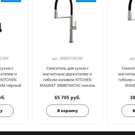
MCNM
арт.
388801MCNC
ар
кухни с
Смеситель для кухни с
Смесит
ателем и
магнитным держателем и
магнитн
 KITCHEN
гибким изливом KITCHEN
гибким 
NM чёрный
MAGNET 388801MCNC никель
MAGN
уб.
65 705 руб.
38
ну
В корзину
В