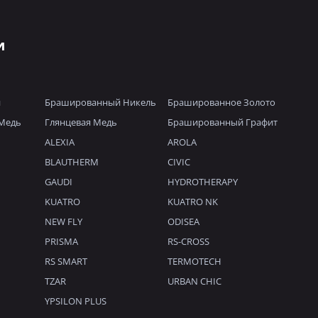
и
й
Брашированный Никель
Брашированное Золото
Медь
Глянцевая Медь
Брашированный Графит
ALEXIA
AROLA
BLAUTHERM
CIVIC
GAUDI
HYDROTHERAPY
KUATRO
KUATRO NK
NEW FLY
ODISEA
PRISMA
RS-CROSS
RS SMART
TERMOTECH
TZAR
URBAN CHIC
YPSILON PLUS