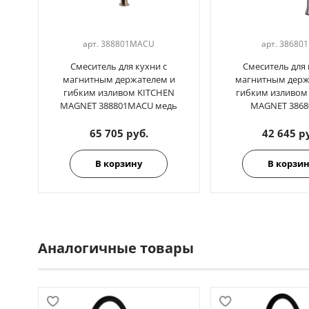
арт.
388801МАCU
арт.
38680
Смеситель для кухни с
Смеситель для 
магнитным держателем и
магнитным держ
гибким изливом KITCHEN
гибким изливом
MAGNET 388801МАСU медь
MAGNET 386
65 705 руб.
42 645 р
В корзину
В корзи
Аналогичные товары