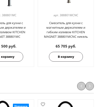
т.
388801MC
арт.
388801MCNC
ель для кухни с
Смеситель для кухни с
ым держателем и
магнитным держателем и
изливом KITCHEN
гибким изливом KITCHEN
ET 388801MC
MAGNET 388801MCNC никель
MA
 500 руб.
65 705 руб.
 корзину
В корзину
Новинка