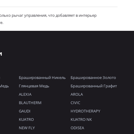
олько рычаг управления, что добавляет в интерьер
е.
и
й
Брашированный Никель
Брашированное Золото
Медь
Глянцевая Медь
Брашированный Графит
ALEXIA
AROLA
BLAUTHERM
CIVIC
GAUDI
HYDROTHERAPY
KUATRO
KUATRO NK
NEW FLY
ODISEA