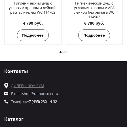
Гигиенический душ с
Гигиенический душ с
угловым краном и лейкой-
угловым краном и ABS
распылителем WC 114702
лейкой без рычага WC
114902
4 790 руб.
6 780 руб.
Подробнее
Подробнее
Контакты
ДИЛЕРЫ
ШОУ-РУМ
E-mail:
shop@ramonsoler.ru
Телефон:
+7 (495) 230-14-32
Каталог