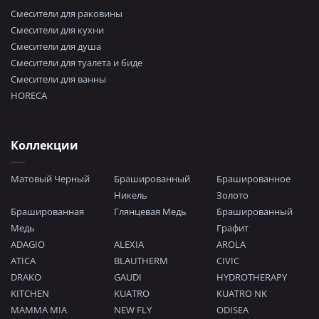
Смесители для раковины
Смесители для кухни
Смесители для душа
Смесители для туалета и биде
Смесители для ванны
HORECA
Коллекции
Матовый Черный
Брашированный
Брашированное
Никель
Золото
Брашированная
Глянцевая Медь
Брашированный
Медь
Графит
ADAGIO
ALEXIA
AROLA
ATICA
BLAUTHERM
CIVIC
DRAKO
GAUDI
HYDROTHERAPY
KITCHEN
KUATRO
KUATRO NK
MAMMA MIA
NEW FLY
ODISEA