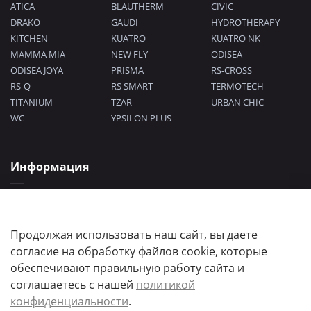
ATICA
BLAUTHERM
CIVIC
DRAKO
GAUDI
HYDROTHERAPY
KITCHEN
KUATRO
KUATRO NK
MAMMA MIA
NEW FLY
ODISEA
ODISEA JOYA
PRISMA
RS-CROSS
RS-Q
RS SMART
TERMOTECH
TITANIUM
TZAR
URBAN CHIC
WC
YPSILON PLUS
Информация
Политика конфиденциальности
Согласие на обработку персональных данных
Пользовательское соглашение
Продолжая использовать наш сайт, вы даете
согласие на обработку файлов cookie, которые
обеспечивают правильную работу сайта и
соглашаетесь с нашей
политикой
конфиденциальности
.