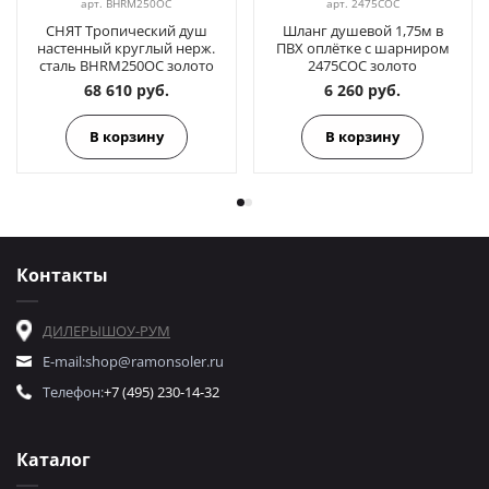
арт.
BHRM250OC
арт.
2475COC
СНЯТ Тропический душ
Шланг душевой 1,75м в
настенный круглый нерж.
ПВХ оплётке с шарниром
сталь BHRM250OC золото
2475COC золото
68 610 руб.
6 260 руб.
В корзину
В корзину
Контакты
ДИЛЕРЫ
ШОУ-РУМ
E-mail:
shop@ramonsoler.ru
Телефон:
+7 (495) 230-14-32
Каталог