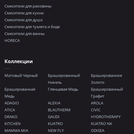
Смесители для раковины
Смесители для кухни
Смесители для душа
Смесители для туалета и биде
Смесители для ванны
HORECA
Коллекции
Матовый Черный
Брашированный
Брашированное
Никель
Золото
Брашированная
Глянцевая Медь
Брашированный
Медь
Графит
ADAGIO
ALEXIA
AROLA
ATICA
BLAUTHERM
CIVIC
DRAKO
GAUDI
HYDROTHERAPY
KITCHEN
KUATRO
KUATRO NK
MAMMA MIA
NEW FLY
ODISEA